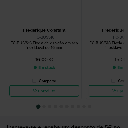
Frederique Constant
Frederique 
FC-BUSS16
FC-BUS
FC-BUS/S16 Fivela de espigão em aço
FC-BUS/S18 Fivela d
inoxidável de 16 mm
inoxidável d
16,00 €
15,00
● Em stock
● Em st
Comparar
Comp
Ver produto
Ver pro
Inscreva-se e receba um desconto de 5€ no