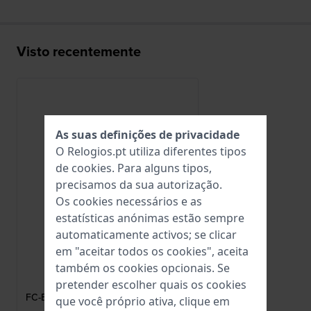
Visto recentemente
As suas definições de privacidade
O Relogios.pt utiliza diferentes tipos
de
cookies
. Para alguns tipos,
precisamos da sua autorização.
Os cookies necessários e as
estatísticas anónimas estão sempre
automaticamente activos; se clicar
em "aceitar todos os cookies", aceita
Frederique Constant
também os cookies opcionais. Se
FC-BUSS14
pretender escolher quais os cookies
FC-BUS/S14 Fivela de espigão em aço
que você próprio ativa, clique em
inoxidável de 14 mm