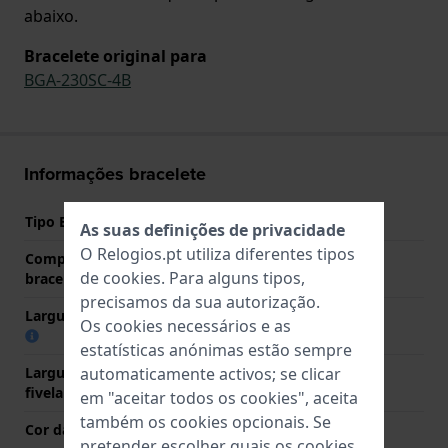
abaixo.
Bracelete original para
BGA-230SC-4B
Informações bracelete
Tipo Bracelete
Resina
As suas definições de privacidade
O Relogios.pt utiliza diferentes tipos
Comprimento do pino (da
23 mm
de
cookies
. Para alguns tipos,
bracelete)
precisamos da sua autorização.
Largura das extremidades
15 mm
Os cookies necessários e as
estatísticas anónimas estão sempre
automaticamente activos; se clicar
Largura da bracelete na
19 mm
fivela
em "aceitar todos os cookies", aceita
também os cookies opcionais. Se
Cor da bracelete
Rosa
pretender escolher quais os cookies