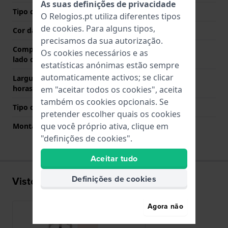
As suas definições de privacidade
Tipo de Fecho
Fecho
O Relogios.pt utiliza diferentes tipos
de
cookies
. Para alguns tipos,
Cor da fivela
Prata
precisamos da sua autorização.
Comprimento de banda no
65 mm
Os cookies necessários e as
lado das 12 horas
estatísticas anónimas estão sempre
automaticamente activos; se clicar
Largura de banda lado 6
110 mm
horas (mm)
em "aceitar todos os cookies", aceita
também os cookies opcionais. Se
Tipo de montagem
Pinos de pressão
pretender escolher quais os cookies
que você próprio ativa, clique em
Montagem Reta
Não
"definições de cookies".
Aceitar tudo
Definições de cookies
Visto recentemente
Agora não