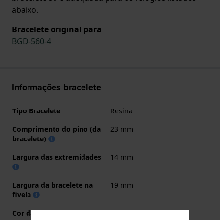
abaixo.
Bracelete original para
BGD-560-4
Informações bracelete
Tipo Bracelete
Resina
Comprimento do pino (da
23 mm
bracelete)
Largura das extremidades
14 mm
Largura da bracelete na
19 mm
fivela
Cor da bracelete
Rosa