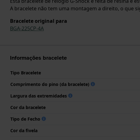
Esta bracelete de relógio G-Shock é feita de resina e 
A bracelete não tem uma montagem a direito, o que sign
Bracelete original para
BGA-225CP-4A
Informações bracelete
Tipo Bracelete
Comprimento do pino (da bracelete)
Largura das extremidades
Cor da bracelete
Tipo de Fecho
Cor da fivela