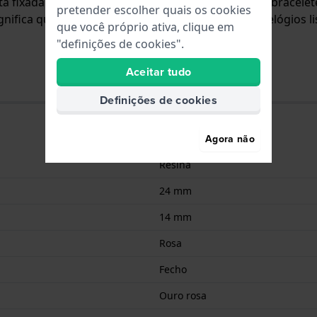
está fixada ao relógio através de pinos de pressão. A brace
pretender escolher quais os cookies
ifica que esta bracelete só é adequada para os relógios li
que você próprio ativa, clique em
"definições de cookies".
Aceitar tudo
Definições de cookies
Agora não
Resina
24 mm
14 mm
Rosa
Fecho
Ouro rosa