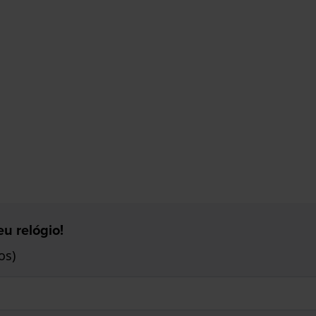
u relógio!
os)