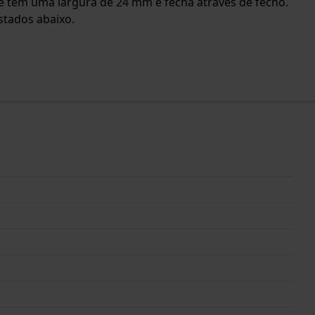
lete tem uma largura de 24 mm e fecha através de fecho.
stados abaixo.