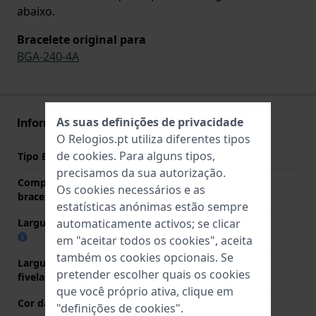
abaixo.
Bracelete original para
BGA-240-4A
Informações bracelete
As suas definições de privacidade
O Relogios.pt utiliza diferentes tipos
de
cookies
. Para alguns tipos,
Tipo Bracelete
Resina
precisamos da sua autorização.
Comprimento do pino (da
22 mm
Os cookies necessários e as
bracelete)
estatísticas anónimas estão sempre
automaticamente activos; se clicar
Largura das extremidades
14 mm
em "aceitar todos os cookies", aceita
também os cookies opcionais. Se
Largura da bracelete na
19 mm
pretender escolher quais os cookies
fivela
que você próprio ativa, clique em
Cor da bracelete
Rosa
"definições de cookies".