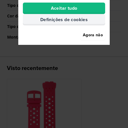
Tipo de Fecho
Fecho
Aceitar tudo
Cor da fivela
Rosa
Definições de cookies
Tipo de montagem
Pinos de pressão
Agora não
Montagem Reta
Não
Visto recentemente