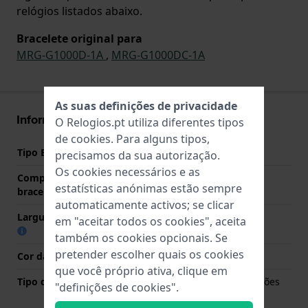
relógios listados abaixo.
Bracelete original para
MRG-G1000D-1A
,
MRG-G1000DC-1A
As suas definições de privacidade
Informações bracelete
O Relogios.pt utiliza diferentes tipos
de
cookies
. Para alguns tipos,
Tipo Bracelete
Titânio
precisamos da sua autorização.
Os cookies necessários e as
Comprimento do pino (da
26 mm
estatísticas anónimas estão sempre
bracelete)
automaticamente activos; se clicar
Largura das extremidades
13 mm
em "aceitar todos os cookies", aceita
também os cookies opcionais. Se
pretender escolher quais os cookies
Cor da bracelete
Cinzento
que você próprio ativa, clique em
Tipo de Fecho
Fivela dobrável com botões
"definições de cookies".
de pressão