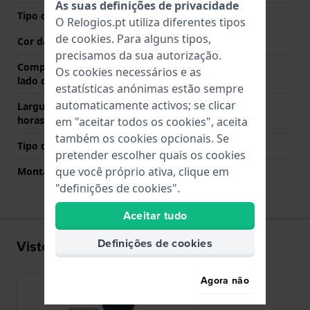
As suas definições de privacidade
Tipo de Fecho
Fecho
O Relogios.pt utiliza diferentes tipos
de
cookies
. Para alguns tipos,
Cor da fivela
Prata
precisamos da sua autorização.
Comprimento de banda no
80 mm
Os cookies necessários e as
lado das 12 horas
estatísticas anónimas estão sempre
automaticamente activos; se clicar
Largura de banda lado 6
130 mm
horas (mm)
em "aceitar todos os cookies", aceita
também os cookies opcionais. Se
Tipo de montagem
Pinos de pressão
pretender escolher quais os cookies
que você próprio ativa, clique em
Montagem Reta
Não
"definições de cookies".
Aceitar tudo
Definições de cookies
Visto recentemente
Agora não