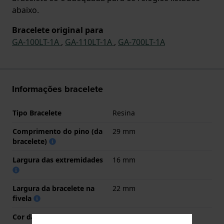
abaixo.
Bracelete original para
GA-100LT-1A
,
GA-110LT-1A
,
GA-700LT-1A
Informações bracelete
Tipo Bracelete
Resina
Comprimento do pino (da
29 mm
bracelete)
Largura das extremidades
16 mm
Largura da bracelete na
22 mm
fivela
Cor da bracelete
Preto