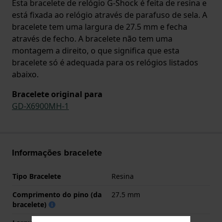
Esta bracelete de relógio G-Shock é feita de resina e
está fixada ao relógio através de parafuso de sela. A
bracelete tem uma largura de 27.5 mm e fecha
através de fecho. A bracelete não tem uma
montagem a direito, o que significa que esta
bracelete só é adequada para os relógios listados
abaixo.
Bracelete original para
GD-X6900MH-1
Informações bracelete
Tipo Bracelete
Resina
Comprimento do pino (da
27.5 mm
bracelete)