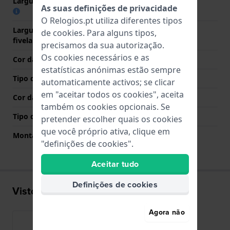
Largura das extremidades
16 mm
As suas definições de privacidade
O Relogios.pt utiliza diferentes tipos
Largura da bracelete na
22 mm
de
cookies
. Para alguns tipos,
fivela
precisamos da sua autorização.
Os cookies necessários e as
Cor da bracelete
Cinzento
estatísticas anónimas estão sempre
Tipo de Fecho
Fecho
automaticamente activos; se clicar
em "aceitar todos os cookies", aceita
Cor da fivela
Prata
também os cookies opcionais. Se
Tipo de montagem
Parafuso de sela
pretender escolher quais os cookies
que você próprio ativa, clique em
Montagem Reta
Não
"definições de cookies".
Aceitar tudo
Definições de cookies
Visto recentemente
Agora não