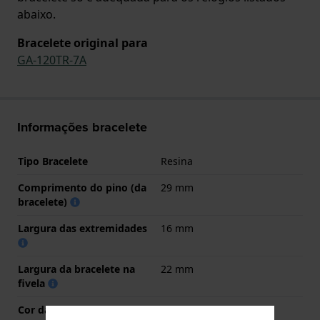
abaixo.
Bracelete original para
GA-120TR-7A
Informações bracelete
Tipo Bracelete
Resina
Comprimento do pino (da
29 mm
bracelete)
Largura das extremidades
16 mm
Largura da bracelete na
22 mm
fivela
Cor da bracelete
Branco