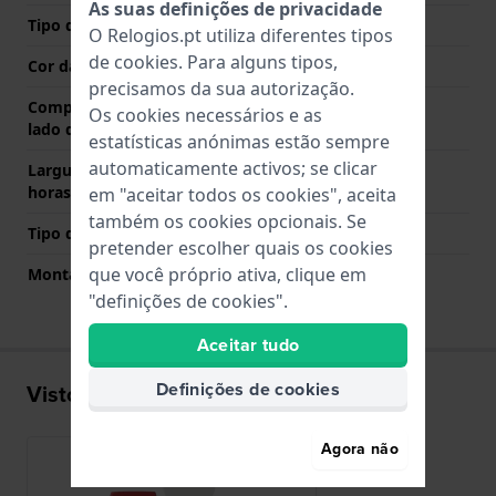
As suas definições de privacidade
Tipo de Fecho
Fecho
O Relogios.pt utiliza diferentes tipos
de
cookies
. Para alguns tipos,
Cor da fivela
Encarnado
precisamos da sua autorização.
Comprimento de banda no
75 mm
Os cookies necessários e as
lado das 12 horas
estatísticas anónimas estão sempre
automaticamente activos; se clicar
Largura de banda lado 6
130 mm
horas (mm)
em "aceitar todos os cookies", aceita
também os cookies opcionais. Se
Tipo de montagem
Pinos de pressão
pretender escolher quais os cookies
que você próprio ativa, clique em
Montagem Reta
Não
"definições de cookies".
Aceitar tudo
Definições de cookies
Visto recentemente
Agora não