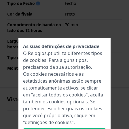
Tipo de Fecho
Fecho
Cor da fivela
Preto
Comprimento de banda no
70 mm
lado das 12 horas
Largura de banda lado 6
125 mm
As suas definições de privacidade
horas (mm)
O Relogios.pt utiliza diferentes tipos
Tipo de montagem
Pinos de pressão
de
cookies
. Para alguns tipos,
precisamos da sua autorização.
Montagem Reta
Não
Os cookies necessários e as
estatísticas anónimas estão sempre
automaticamente activos; se clicar
em "aceitar todos os cookies", aceita
Visto recentemente
também os cookies opcionais. Se
pretender escolher quais os cookies
que você próprio ativa, clique em
"definições de cookies".