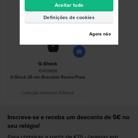
Aceitar tudo
Definições de cookies
Agora não
G-Shock
10439866
G-Shock 26 mm Bracelete Resina Preta
Colecção Histórica G-Shock
Inscreva-se e receba um desconto de 5€ no
seu relógio!
Para compras a partir de €75,- (apenas em