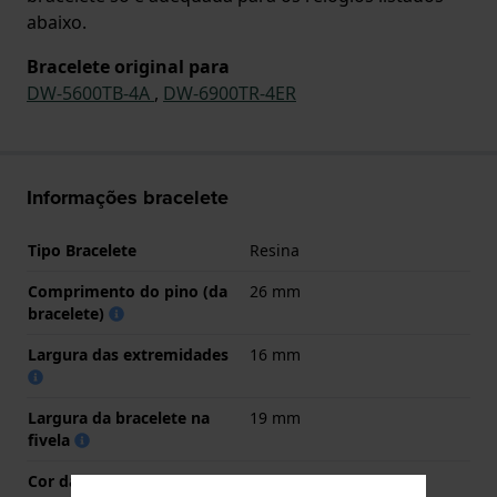
abaixo.
Bracelete original para
DW-5600TB-4A
,
DW-6900TR-4ER
Informações bracelete
Tipo Bracelete
Resina
Comprimento do pino (da
26 mm
bracelete)
Largura das extremidades
16 mm
Largura da bracelete na
19 mm
fivela
Cor da bracelete
Encarnado