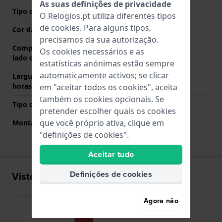
As suas definições de privacidade
Tipo de Fecho
Fecho
O Relogios.pt utiliza diferentes tipos
de
cookies
. Para alguns tipos,
Cor da fivela
Prata
precisamos da sua autorização.
Comprimento de banda no
70 mm
Os cookies necessários e as
lado das 12 horas
estatísticas anónimas estão sempre
automaticamente activos; se clicar
Largura de banda lado 6
125 mm
horas (mm)
em "aceitar todos os cookies", aceita
também os cookies opcionais. Se
Tipo de montagem
Pinos de pressão
pretender escolher quais os cookies
que você próprio ativa, clique em
Montagem Reta
Não
"definições de cookies".
Aceitar tudo
Definições de cookies
Visto recentemente
Agora não