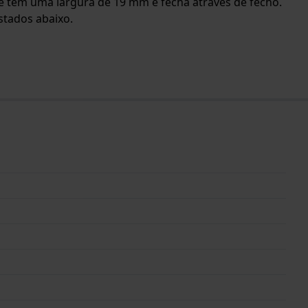
lete tem uma largura de 19 mm e fecha através de fecho.
stados abaixo.