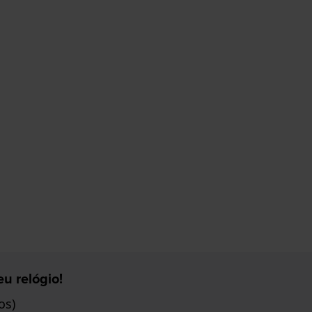
u relógio!
os)