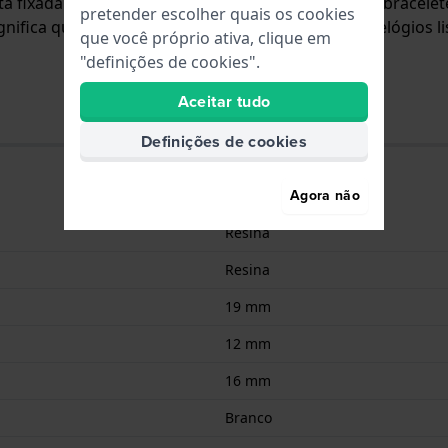
está fixada ao relógio através de pinos de pressão. A brace
pretender escolher quais os cookies
ifica que esta bracelete só é adequada para os relógios li
que você próprio ativa, clique em
"definições de cookies".
Aceitar tudo
Definições de cookies
Agora não
Resina
Resina
19 mm
12 mm
16 mm
Branco