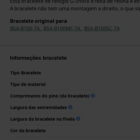
Esta bracelete de relógio G-Shock é feita de resina e 
A bracelete não tem uma montagem a direito, o que sign
Bracelete original para
BSA-B100-7A
,
BSA-B100MF-7A
,
BSA-B100SC-7A
Informações bracelete
Tipo Bracelete
Tipo de material
Comprimento do pino (da bracelete)
Largura das extremidades
Largura da bracelete na fivela
Cor da bracelete