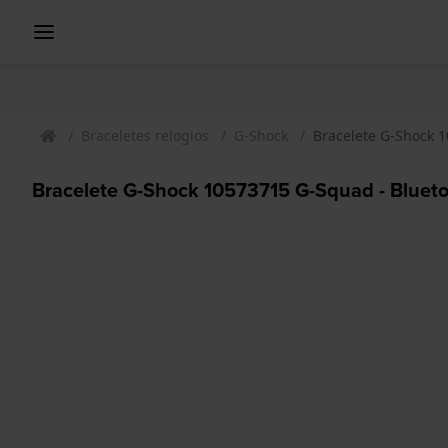
Braceletes relogios
G-Shock
Bracelete G-Shock 
Bracelete G-Shock 10573715 G-Squad - Bluet