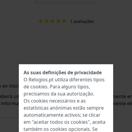
1 avaliações
As suas definições de privacidade
O Relogios.pt utiliza diferentes tipos
 ao stock.
de
cookies
. Para alguns tipos,
precisamos da sua autorização.
ceberá um e-mail assim que o produto estiver novamente em
Os cookies necessários e as
o informar sobre novas existências. Este é imediatamente 
estatísticas anónimas estão sempre
automaticamente activos; se clicar
em "aceitar todos os cookies", aceita
também os cookies opcionais. Se