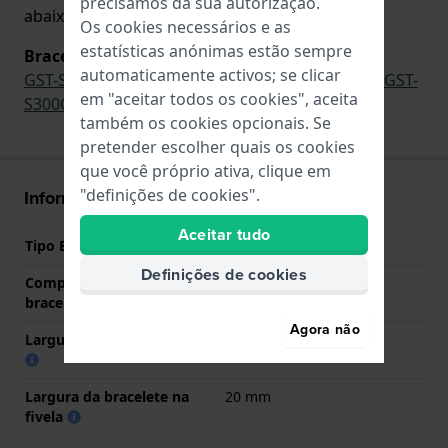
precisamos da sua autorização.
abaixo.
Os cookies necessários e as
estatísticas anónimas estão sempre
Bracelete original para
automaticamente activos; se clicar
GST-S300-1A
,
GST-S300G-1A1
,
GST-S300G-1A2
,
GST-
em "aceitar todos os cookies", aceita
S300G-1A9
,
GST-S310-1A
também os cookies opcionais. Se
pretender escolher quais os cookies
que você próprio ativa, clique em
"definições de cookies".
Informações bracelete
Aceitar tudo
Tipo Bracelete
Resina
Definições de cookies
Comprimento do pino (da
26 mm
bracelete)
Agora não
Largura das extremidades
13 mm
Largura da bracelete na
20 mm
fivela