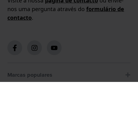
Visite a nossa
página de contacto
ou envie-
nos uma pergunta através do
formulário de
contacto
.
Marcas populares
Páginas populares
Servico cliente
Sobre nós
Como