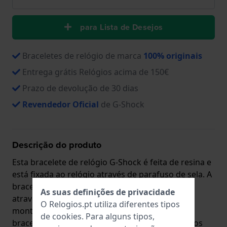
para Lista de Desejos
Braceletes de relógio de marca
100% originais
Entrega grátis Relógios acima de 150€
Prazo de devolução de 30 dias
Revendedor Oficial
de G-Shock
Descrição do produto
Esta bracelete de relógio G-Shock é feita de resina e
está fixada ao relógio através de parafuso de sela. A
bracelete tem uma largura de 26 mm e fecha
As suas definições de privacidade
através de fecho. A bracelete não tem uma
O Relogios.pt utiliza diferentes tipos
montagem a direito, o que significa que esta
de
cookies
. Para alguns tipos,
bracelete só é adequada para os relógios listados