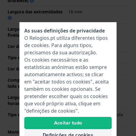
bracelete)
Largura das extremidades
16 mm
Largura da bracelete na
18 mm
As suas definições de privacidade
fivela
O Relogios.pt utiliza diferentes tipos
de
cookies
. Para alguns tipos,
Cor da bracelete
Rosa
precisamos da sua autorização.
Tipo de Fecho
Fecho
Os cookies necessários e as
estatísticas anónimas estão sempre
Cor da fivela
Rosa
automaticamente activos; se clicar
Comprimento de banda no
75 mm
em "aceitar todos os cookies", aceita
lado das 12 horas
também os cookies opcionais. Se
pretender escolher quais os cookies
Largura de banda lado 6
125 mm
que você próprio ativa, clique em
horas (mm)
"definições de cookies".
Tipo de montagem
Pinos carregados por mola
de liberação rápida
Aceitar tudo
Montagem Reta
Não
Definições de cookies