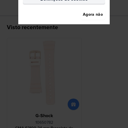
Agora não
Visto recentemente
G-Shock
10650782