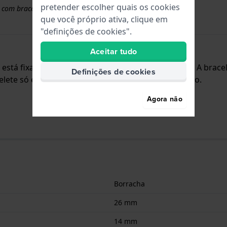
pretender escolher quais os cookies
 com braceletes superiores a 50 euros
que você próprio ativa, clique em
"definições de cookies".
Aceitar tudo
e está fixada ao relógio através de parafuso de sela. A bra
Definições de cookies
lete só é adequada para os relógios listados abaixo.
Agora não
Borracha
26 mm
14 mm