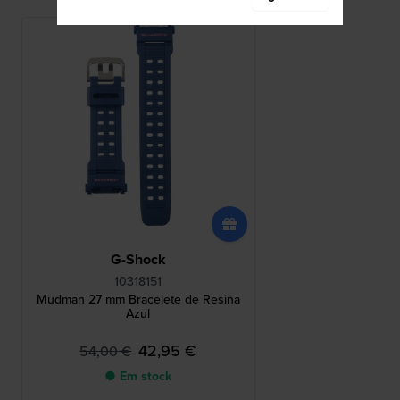
G-Shock
10318151
Mudman 27 mm Bracelete de Resina
Azul
42,95 €
54,00 €
● Em stock