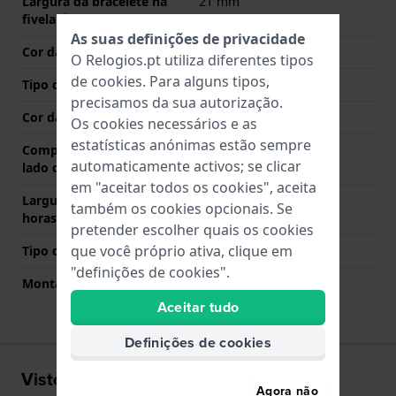
Largura da bracelete na
21 mm
fivela
As suas definições de privacidade
Cor da bracelete
Azul
O Relogios.pt utiliza diferentes tipos
de
cookies
. Para alguns tipos,
Tipo de Fecho
Fecho
precisamos da sua autorização.
Cor da fivela
Prata
Os cookies necessários e as
estatísticas anónimas estão sempre
Comprimento de banda no
75 mm
automaticamente activos; se clicar
lado das 12 horas
em "aceitar todos os cookies", aceita
Largura de banda lado 6
135 mm
também os cookies opcionais. Se
horas (mm)
pretender escolher quais os cookies
que você próprio ativa, clique em
Tipo de montagem
Parafuso de sela
"definições de cookies".
Montagem Reta
Não
Aceitar tudo
Definições de cookies
Visto recentemente
Agora não