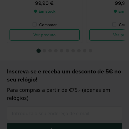
99,90 €
99,90
● Em stock
● Em st
Comparar
Comp
Ver produto
Ver pro
Inscreva-se e receba um desconto de 5€ no
seu relógio!
Para compras a partir de €75,- (apenas em
relógios)