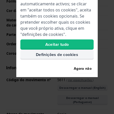
Forma da Caixa
Octogonal
automaticamente activos; se clicar
em "aceitar todos os cookies", aceita
Cor da caixa
Transparente
também os cookies opcionais. Se
Material da parte de trás
Aço inoxidável
pretender escolher quais os cookies
da caixa
que você próprio ativa, clique em
"definições de cookies".
Parte de trás da caixa
Fechado com parafusos
Aceitar tudo
Ordenar vidro
Mineral
Coroa
Coroa de empurrar
Definições de cookies
Informações movimento
Agora não
Código do movimento nº
5611
(
Ver especificações
)
Descarregar o manual (English)
Descarregar o manual
(Portuguese)