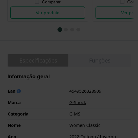
Comparar
Comp
Ver produto
Ver pro
Especificações
Funções
Informação geral
Ean
4549526328909
Marca
G-Shock
Categoria
G-MS
Nome
Women Classic
Ano
2022 Outono / Inverno