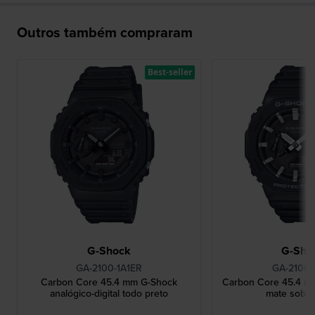
Outros também compraram
Best-seller
G-Shock
G-Sho
GA-2100-1A1ER
GA-2100-
Carbon Core 45.4 mm G-Shock
Carbon Core 45.4 m
analógico-digital todo preto
mate sobre