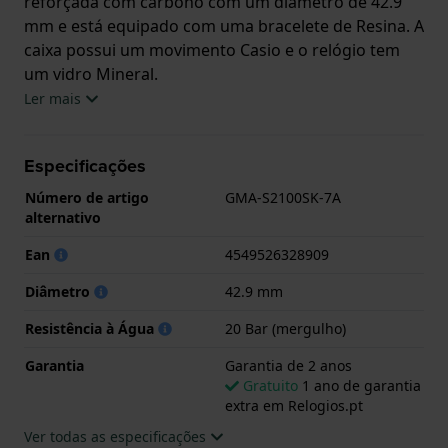
reforçada com carbono com um diâmetro de 42.9
mm e está equipado com uma bracelete de Resina. A
caixa possui um movimento Casio e o relógio tem
um vidro Mineral.
Ler mais
O relógio é estanque a 20ATM. Isto significa que o
relógio é adequado para mergulho. O relógio tem
Especificações
Garantia de 2 anos.
Número de artigo
GMA-S2100SK-7A
.
alternativo
Ean
4549526328909
Diâmetro
42.9 mm
Resistência à Água
20 Bar (mergulho)
Garantia
Garantia de 2 anos
Gratuito
1 ano de garantia
extra em Relogios.pt
Ver todas as especificações