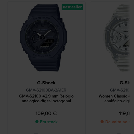
Best-seller
G-Shock
G-Sho
GMA-S2100BA-2A1ER
GMA-S2100S
GMA-S2100 42.9 mm Relógio
Women Classic 42
analógico-digital octogonal
analógico-digita
109,00 €
119,00
● Em stock
● De volta ao st