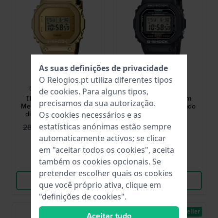
As suas definições de privacidade
G-Shock
G-Shock
O Relogios.pt utiliza diferentes tipos
GM-5600YMG-9ER
DW-5600UE-1ER
de
cookies
. Para alguns tipos,
The Origin LED - Fine
Classic LED 42.8 mm
precisamos da sua autorização.
Metallic 42.8 mm Relógio
Relógio dgital quadrado
digital de quartzo com
preto
Os cookies necessários e as
bracelete de silicone
194,95 €
99,90 €
estatísticas anónimas estão sempre
289,00 €
exclusiva com aspeto
metálico
automaticamente activos; se clicar
● Em stock
● Em stock
em "aceitar todos os cookies", aceita
também os cookies opcionais. Se
Comparar
Comparar
pretender escolher quais os cookies
Ver produto
Ver produto
que você próprio ativa, clique em
"definições de cookies".
Best-seller
Aceitar tudo