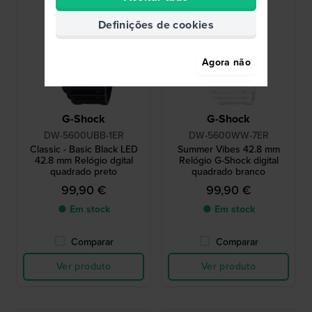
Definições de cookies
Agora não
G-Shock
G-Shock
DW-5600UBB-1ER
DW-5600WW-7ER
Classic - Basic Black LED
Summer Vibes 42.8 mm
42.8 mm Relógio dgital
Relógio G-Shock digital
quadrado preto
quadrado branco
99,90 €
99,90 €
● Em stock
● Em stock
Comparar
Comparar
Ver produto
Ver produto