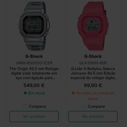
G-Shock
G-Shock
GMW-B5000D-1CER
GLX-S5610-4ER
The Origin 43.2 mm Relógio
G-Lide X Bettylou Sakura
digital solar totalmente em
Johnson 40.5 mm Edição
aço com ligação para
especial do relógio digital
smartphone
de marés em resina de
549,00 €
99,90 €
base biológica
● Em stock
● De volta ao stock em
breve
Comparar
Comparar
Ver produto
Ver produto