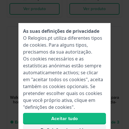
Ver produto
Ver produto
As suas definições de privacidade
O Relogios.pt utiliza diferentes tipos
de
cookies
. Para alguns tipos,
precisamos da sua autorização.
Os cookies necessários e as
estatísticas anónimas estão sempre
automaticamente activos; se clicar
em "aceitar todos os cookies", aceita
Guess
Guess
também os cookies opcionais. Se
GW0900G4
GW0900G1
pretender escolher quais os cookies
Walker 44 mm Relógio para
Walker 44 mm Relógio para
que você próprio ativa, clique em
homem em aço com dia-
homem em aço com dia-
data
data
"definições de cookies".
199,00 €
199,00 €
Aceitar tudo
● Entrega num prazo de 3
● Entrega num prazo de 3
até 7 dias úteis
até 7 dias úteis