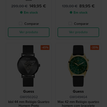
149,95 €
89,95 €
299,00 €
139,00 €
● Em stock
● Em stock
Comparar
Comparar
Ver produto
Ver produto
-45%
-35%
Guess
Guess
GW0502G2
GW0494G4
Idol 44 mm Relógio Quartzo
Max 42 mm Relógio quartzo
Homem Preto
homem com bracelete