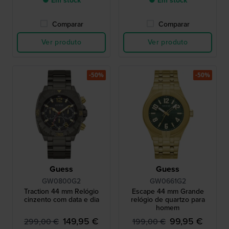
● Em stock
● Em stock
Comparar
Comparar
Ver produto
Ver produto
-50%
-50%
Guess
Guess
GW0800G2
GW0661G2
Traction 44 mm Relógio
Escape 44 mm Grande
cinzento com data e dia
relógio de quartzo para
homem
149,95 €
99,95 €
299,00 €
199,00 €