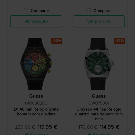
Comparar
Comparar
Ver produto
Ver produto
-50%
-35%
Guess
Guess
GW0902G3
GW0793G1
D1 46 mm Relógio preto
Grayson 44 mm Relógio
homem com dia-data
quartzo para homem com
data
119,95 €
114,95 €
239,00 €
179,00 €