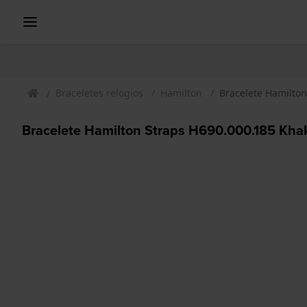
Braceletes relogios
Hamilton
Bracelete Hamilton
Bracelete Hamilton Straps H690.000.185 Khaki