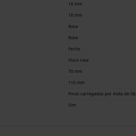
18 mm
16 mm
Rosa
Rosa
Fecho
Ouro rosa
70 mm
110 mm
Pinos carregados por mola de li
Sim