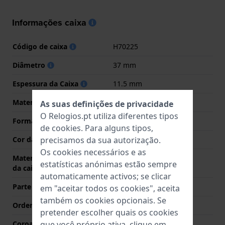
Informações caixa
Código de caixa
H70225
Diâmetro
37 mm
Espessura da Caixa
11.5 mm
Material
Aço inoxidável
As suas definições de privacidade
O Relogios.pt utiliza diferentes tipos
Forma da Caixa
Redondo
de
cookies
. Para alguns tipos,
precisamos da sua autorização.
Cor da caixa
Prata
Os cookies necessários e as
Material da parte de trás
Aço inoxidável
estatísticas anónimas estão sempre
da caixa
automaticamente activos; se clicar
Parte de trás da caixa
Transparente
em "aceitar todos os cookies", aceita
também os cookies opcionais. Se
Ordenar vidro
Safira
pretender escolher quais os cookies
que você próprio ativa, clique em
Coroa
Coroa de puxar