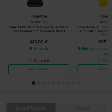
Hamilton
Hamilt
H69401940
H82395
Khaki field 38 mm Relógio Swiss Made
Khaki Navy Scuba Au
para homem com bracelete NATO
automático suíço de 
com da
440,00 €
895,0
● Em stock
● Entrega num prazo
úteis
Comparar
Comp
Ver produto
Ver pro
Especificações
Funções