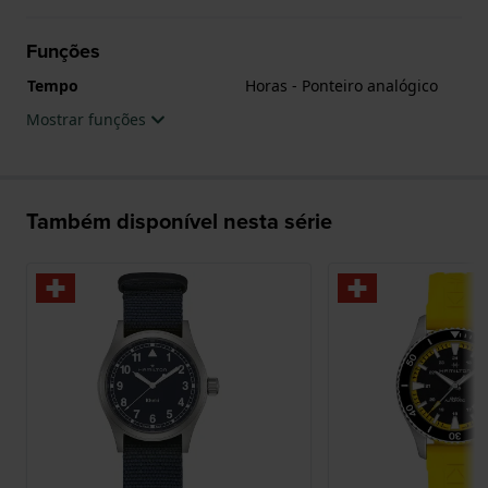
O relógio é estanque a 10ATM. Isto significa que o
Funções
relógio é adaptado à natação. O relógio tem
Tempo
Horas - Ponteiro analógico
Garantia de 2 anos.
Mostrar funções
.
Também disponível nesta série