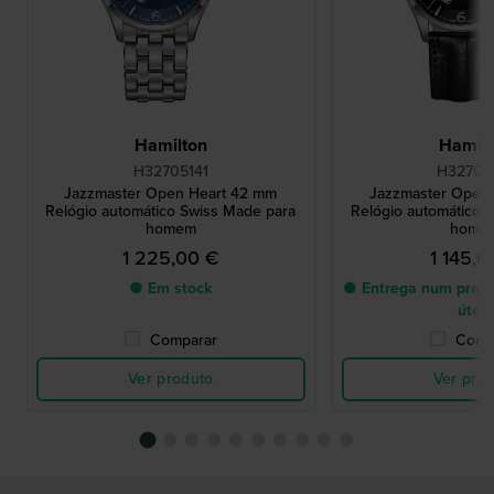
Hamilton
Hamilt
H32705141
H32705
Jazzmaster Open Heart 42 mm
Jazzmaster Open
Relógio automático Swiss Made para
Relógio automático 
homem
home
1 225,00 €
1 145,0
● Em stock
● Entrega num prazo
úteis
Comparar
Comp
Ver produto
Ver pro