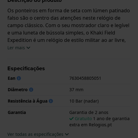
Os ponteiros em forma de seta com lúmen patinado
falso são o centro das atenções neste relógio de
campo clássico. Com o seu mostrador claro e legível
e uma luneta de bússola simples, o Khaki Field
Expedition é um relógio de estilo militar ao ar livre,
sem frescuras, que com 37 mm é adequado tanto
Ler mais
para homens como para mulheres. O relógio está
disponível numa variedade de cores e com uma
Especificações
bracelete em aço inoxidável, bracelete em pele e
bracelete NATO. Recomendamos a compra da
Ean
7630458805051
variante de cor da sua escolha e a encomenda de
Diâmetro
37 mm
uma bracelete extra para uma mudança de estilo ou
função.
Resistência à Água
10 Bar (nadar)
Este relógio Hamilton tem uma caixa de Inox com
Garantia
Garantia de 2 anos
um diâmetro de 37 mm e está equipado com uma
Gratuito
1 ano de garantia
extra em Relogios.pt
bracelete de Tecido. A caixa possui um movimento
ETA e o relógio tem um vidro Safira.
Ver todas as especificações