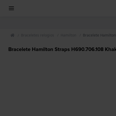
Braceletes relogios
Hamilton
Bracelete Hamilton
Bracelete Hamilton Straps H690.706.108 Khak