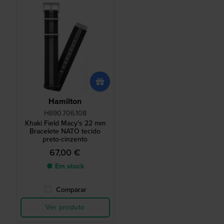
Hamilton
H690.706.108
Khaki Field Macy's 22 mm
Bracelete NATO tecido
preto-cinzento
67,00 €
● Em stock
Comparar
Ver produto