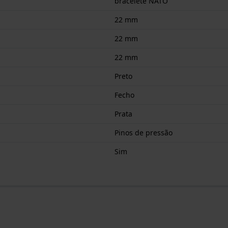
bracelete NATO
22 mm
22 mm
22 mm
Preto
Fecho
Prata
Pinos de pressão
Sim