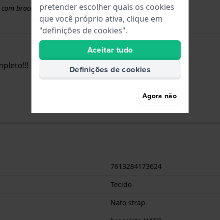
pretender escolher quais os cookies
 com braceletes superiores a 50 euros
que você próprio ativa, clique em
"definições de cookies".
Aceitar tudo
pleto!!!
Definições de cookies
Agora não
7613284173624
Tecido
Nato strap