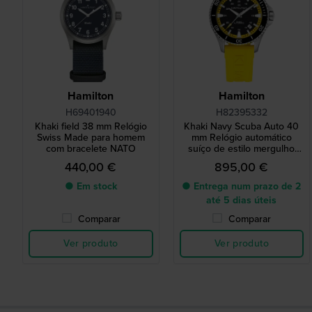
Hamilton
Hamilton
H69401940
H82395332
Khaki field 38 mm Relógio
Khaki Navy Scuba Auto 40
Swiss Made para homem
mm Relógio automático
com bracelete NATO
suíço de estilo mergulho
com data
440,00 €
895,00 €
● Em stock
● Entrega num prazo de 2
até 5 dias úteis
Comparar
Comparar
Ver produto
Ver produto