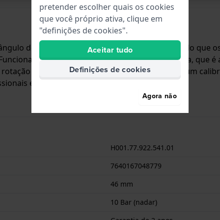
pretender escolher quais os cookies
que você próprio ativa, clique em
"definições de cookies".
 ângulo de deriva do mundo num relógio, permitindo que os
Aceitar tudo
unciona em conjunto com a luneta rotativa interna, que é a
Definições de cookies
otação bidirecional). O relógio é alimentado por um cal
ssionais e também para os seus passageiros.
Agora não
H001.77.922.541.01
7640167048779
46 mm
10 Bar (nadar)