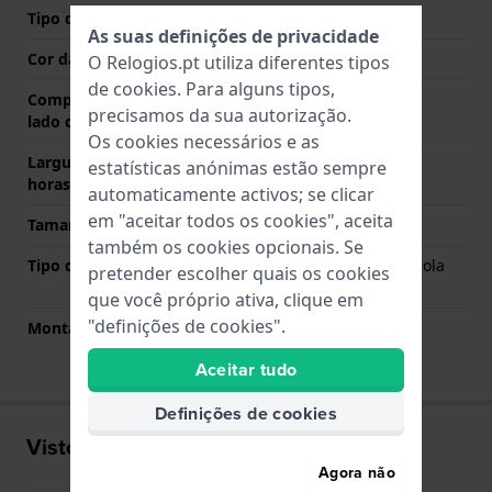
Tipo de Fecho
Fecho
As suas definições de privacidade
Cor da fivela
Prata
O Relogios.pt utiliza diferentes tipos
de
cookies
. Para alguns tipos,
Comprimento de banda no
70 mm
precisamos da sua autorização.
lado das 12 horas
Os cookies necessários e as
Largura de banda lado 6
110 mm
estatísticas anónimas estão sempre
horas (mm)
automaticamente activos; se clicar
em "aceitar todos os cookies", aceita
Tamanho da correia
M
também os cookies opcionais. Se
Tipo de montagem
Pinos carregados por mola
pretender escolher quais os cookies
de liberação rápida
que você próprio ativa, clique em
"definições de cookies".
Montagem Reta
Sim
Aceitar tudo
Definições de cookies
Visto recentemente
Agora não