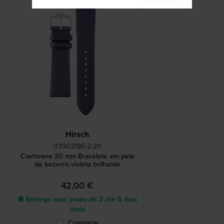
Hirsch
03902186-2-20
Cashmere 20 mm Bracelete em pele
de bezerro violeta brilhante
42,00 €
● Entrega num prazo de 3 até 6 dias
úteis
Comparar