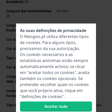
bracelete)
Largura das extremidades
20 mm
Largura da bracelete na
18 mm
fivela
As suas definições de privacidade
O Relogios.pt utiliza diferentes tipos
Cor da bracelete
Castanho
de
cookies
. Para alguns tipos,
precisamos da sua autorização.
Cor das costuras
Beje
Os cookies necessários e as
Tipo de Fecho
Nenhum
estatísticas anónimas estão sempre
automaticamente activos; se clicar
Cor da fivela
N/A
em "aceitar todos os cookies", aceita
Comprimento de banda no
90 mm
também os cookies opcionais. Se
lado das 12 horas
pretender escolher quais os cookies
que você próprio ativa, clique em
Largura de banda lado 6
110 mm
horas (mm)
"definições de cookies".
Tipo de montagem
Pinos carregados por mola
Aceitar tudo
de liberação rápida