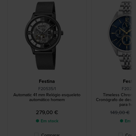
Festina
Festi
F20535/1
F20285
Automatic 41 mm Relógio esqueleto
Timeless Chrono
automático homem
Cronógrafo de despor
para ho
279,00 €
8
149,00 €
● Em stock
● Em st
Comparar
Comp