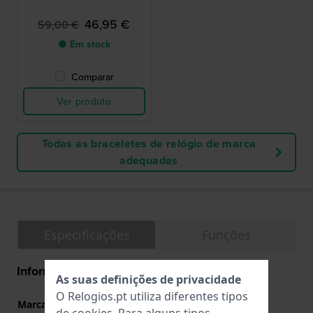
46,95 €
59,00 €
● Em stock
Comparar
Ver produto
Todas as braceletes de relógio de marca
adequadas
Especificações
Funções
Informação geral
As suas definições de privacidade
O Relogios.pt utiliza diferentes tipos
Marca
Festina
de
cookies
. Para alguns tipos,