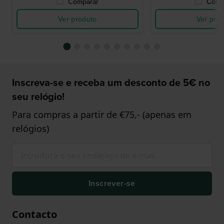
Comparar
Comp
Ver produto
Ver pro
Inscreva-se e receba um desconto de 5€ no
seu relógio!
Para compras a partir de €75,- (apenas em
relógios)
Inscrever-se
Contacto