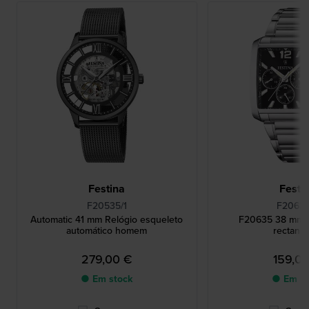
Festina
Festi
F20535/1
F20635
Automatic 41 mm Relógio esqueleto
F20635 38 mm 
automático homem
rectangu
279,00 €
159,0
● Em stock
● Em st