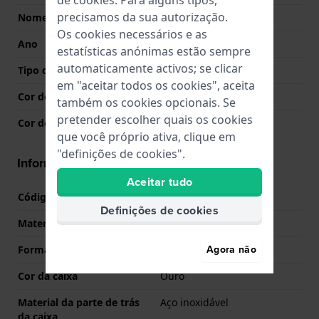
precisamos da sua autorização.
Nome
F16338
Os cookies necessários e as
Ano
2007 Primavera / Verão
estatísticas anónimas estão sempre
automaticamente activos; se clicar
Tipo de Mostrador
Analógico
em "aceitar todos os cookies", aceita
Cor do mostrador
Branco
também os cookies opcionais. Se
pretender escolher quais os cookies
Cor dos ponteiros (h,m,s)
Ouro, Ouro
que você próprio ativa, clique em
"definições de cookies".
Informações caixa
Aceitar tudo
Código de caixa
F16338
Definições de cookies
Material
Aço inoxidável
Agora não
Forma da Caixa
Rectangular
Cor da caixa
Ouro
Material da parte de trás
Aço inoxidável
da caixa