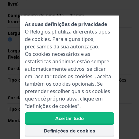
livre)
Comprimento do pino (da
22 mm
bracelete)
As suas definições de privacidade
O Relogios.pt utiliza diferentes tipos
Largura das extremidades
22 mm
de
cookies
. Para alguns tipos,
precisamos da sua autorização.
Largura da bracelete na
20 mm
Os cookies necessários e as
fivela
estatísticas anónimas estão sempre
Cor da bracelete
Preto
automaticamente activos; se clicar
em "aceitar todos os cookies", aceita
Tipo de Fecho
Fivela dobrável com botões
também os cookies opcionais. Se
de pressão
pretender escolher quais os cookies
Cor da fivela
Preto
que você próprio ativa, clique em
"definições de cookies".
Tipo de montagem
Pinos de pressão
Aceitar tudo
Montagem Reta
Não
Definições de cookies