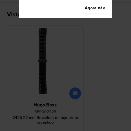
Agora não
Visto recentemente
Hugo Boss
659002425
2425 22 mm Bracelete de aço preto
revestido