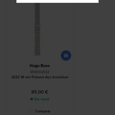
Hugo Boss
659002632
2632 18 mm Pulseira Aço Inoxidável
85,00 €
● Em stock
Comparar