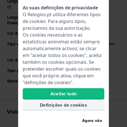
Largura das extremidades
18 mm
As suas definições de privacidade
O Relogios.pt utiliza diferentes tipos
Largura da bracelete na
16 mm
de
cookies
. Para alguns tipos,
fivela
precisamos da sua autorização.
Cor da bracelete
Prata
Os cookies necessários e as
estatísticas anónimas estão sempre
Tipo de Fecho
Fivela dobrável com botões
automaticamente activos; se clicar
de pressão
em "aceitar todos os cookies", aceita
Cor da fivela
Prata
também os cookies opcionais. Se
pretender escolher quais os cookies
Tipo de montagem
Pinos de pressão
que você próprio ativa, clique em
Montagem Reta
Não
"definições de cookies".
Aceitar tudo
Definições de cookies
Visto recentemente
Agora não