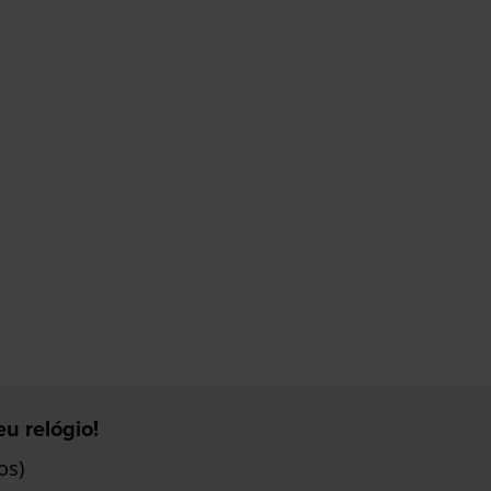
u relógio!
os)