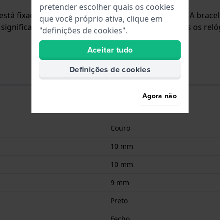
pretender escolher quais os cookies
 está fixada ao relógio através de pinos de pressão. A bra
que você próprio ativa, clique em
 significa que esta bracelete é adequada para todos os re
"definições de cookies".
Aceitar tudo
Definições de cookies
Agora não
Couro
10 mm
10 mm
9 mm
Preto
Fecho