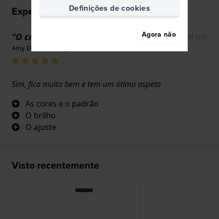
Definições de cookies
Experiências utilizador
Agora não
"O cromo "
Show original text
Amy Elmer · 17 de junho de 2022
Sim, fica muito bem e tem um ótimo aspeto
As cores e o padrão
O brilho
O ajuste
Visto recentemente