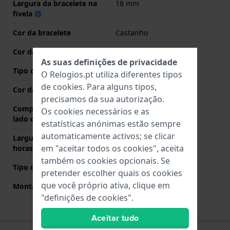
Largura da bracelete na
18 mm
fivela
Cor da bracelete
Castanho
Cor das costuras
Branco
As suas definições de privacidade
Tipo de Fecho
Fecho
O Relogios.pt utiliza diferentes tipos
de
cookies
. Para alguns tipos,
Cor da fivela
Prata
precisamos da sua autorização.
Comprimento de banda no
85 mm
Os cookies necessários e as
lado das 12 horas
estatísticas anónimas estão sempre
automaticamente activos; se clicar
Largura de banda lado 6
125 mm
em "aceitar todos os cookies", aceita
horas (mm)
também os cookies opcionais. Se
Tipo de montagem
Pinos de pressão
pretender escolher quais os cookies
que você próprio ativa, clique em
Montagem Reta
Sim
"definições de cookies".
Aceitar tudo