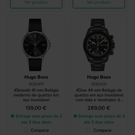
Ver produto
Ver produto
Hugo Boss
Hugo Boss
1530417
1530431
#Smooth 41 mm Relógio
#Dive 44 mm Relógio de
moderno de quartzo em
quartzo em aço inoxidável
aço inoxidável
com data e mostrador de
24 horas
139,00 €
289,00 €
● Entrega num prazo de 2
● Entrega num prazo de 2
até 3 dias úteis
até 3 dias úteis
Comparar
Comparar