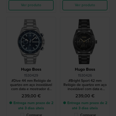
Ver produto
Ver produto
Hugo Boss
Hugo Boss
1530429
1530426
#Dive 44 mm Relógio de
#Bright Sport 42 mm
quartzo em aço inoxidável
Relógio de quartzo em aço
com data e mostrador de
inoxidável com data e
24 horas
mostrador de 24 horas
239,00 €
239,00 €
● Entrega num prazo de 2
● Entrega num prazo de 2
até 3 dias úteis
até 3 dias úteis
Comparar
Comparar