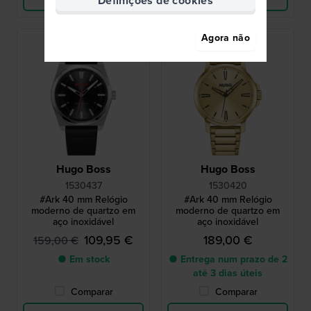
Definições de cookies
Agora não
-30%
Hugo Boss
Hugo Boss
1530437
1530420
#Ark 40 mm Relógio
#Ark 40 mm Relógio
moderno de quartzo em
moderno de quartzo em
aço inoxidável
aço inoxidável
109,95 €
189,00 €
159,00 €
● Em stock
● Entrega num prazo de 2
até 3 dias úteis
Comparar
Comparar