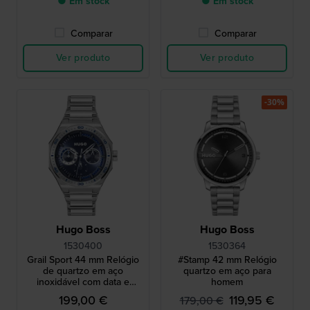
● Em stock
● Em stock
Comparar
Comparar
Ver produto
Ver produto
-30%
Hugo Boss
Hugo Boss
1530400
1530364
Grail Sport 44 mm Relógio
#Stamp 42 mm Relógio
de quartzo em aço
quartzo em aço para
inoxidável com data e
homem
mostrador de 24 horas
199,00 €
119,95 €
179,00 €