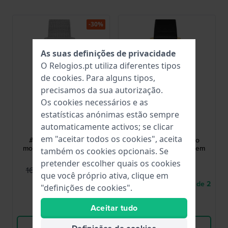
-30%
As suas definições de privacidade
O Relogios.pt utiliza diferentes tipos
de
cookies
. Para alguns tipos,
precisamos da sua autorização.
Os cookies necessários e as
estatísticas anónimas estão sempre
Hugo Boss
Hugo Boss
automaticamente activos; se clicar
1530439
1530438
em "aceitar todos os cookies", aceita
#Ark 40 mm Relógio
#Ark 40 mm Relógio
moderno de quartzo em
moderno de quartzo em
também os cookies opcionais. Se
aço inoxidável
aço inoxidável
pretender escolher quais os cookies
119,95 €
169,00 €
169,00 €
que você próprio ativa, clique em
● Em stock
● Entrega num prazo de 2
"definições de cookies".
até 3 dias úteis
Aceitar tudo
Comparar
Comparar
Ver produto
Ver produto