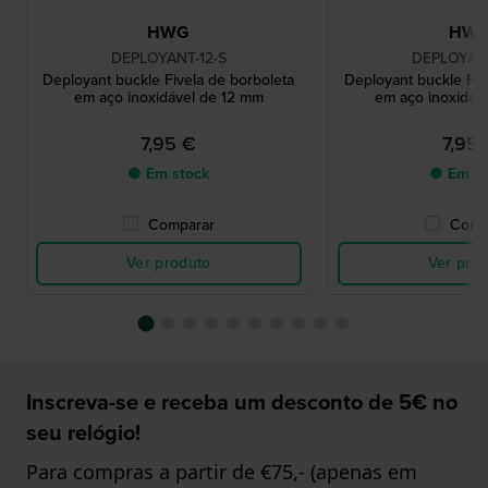
HWG
HW
DEPLOYANT-12-S
DEPLOYANT
Deployant buckle Fivela de borboleta
Deployant buckle Fiv
em aço inoxidável de 12 mm
em aço inoxidáv
7,95 €
7,95
● Em stock
● Em st
Comparar
Comp
Ver produto
Ver pro
Inscreva-se e receba um desconto de 5€ no
seu relógio!
Para compras a partir de €75,- (apenas em