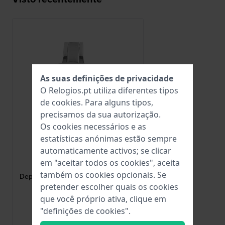
As suas definições de privacidade
O Relogios.pt utiliza diferentes tipos
de
cookies
. Para alguns tipos,
precisamos da sua autorização.
Os cookies necessários e as
estatísticas anónimas estão sempre
automaticamente activos; se clicar
HWG
em "aceitar todos os cookies", aceita
DEPLOYANT-16-S
também os cookies opcionais. Se
Deployant buckle Fivela de borboleta
em aço inoxidável de 16 mm
pretender escolher quais os cookies
que você próprio ativa, clique em
7,95 €
"definições de cookies".
● Em stock