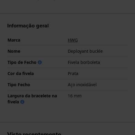
Informação geral
Marca
HWG
Nome
Deployant buckle
Tipo de Fecho
Fivela borboleta
Cor da fivela
Prata
Tipo Fecho
Aço inoxidável
Largura da bracelete na
16 mm
fivela
Visto recentemente