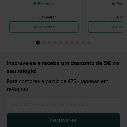
● Em stock
● Em st
Comparar
Comp
Ver produto
Ver pro
Inscreva-se e receba um desconto de 5€ no
seu relógio!
Para compras a partir de €75,- (apenas em
relógios)
Inscrever-se