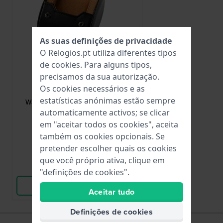
As suas definições de privacidade
O Relogios.pt utiliza diferentes tipos
de
cookies
. Para alguns tipos,
precisamos da sua autorização.
HWG
Os cookies necessários e as
WATCHROLL-ONE
estatísticas anónimas estão sempre
Watchroll One Rolo de relógio de
viagem para um relógio
automaticamente activos; se clicar
em "aceitar todos os cookies", aceita
19,95 €
também os cookies opcionais. Se
● Em stock
pretender escolher quais os cookies
que você próprio ativa, clique em
Comparar
"definições de cookies".
Ver produto
Aceitar tudo
Definições de cookies