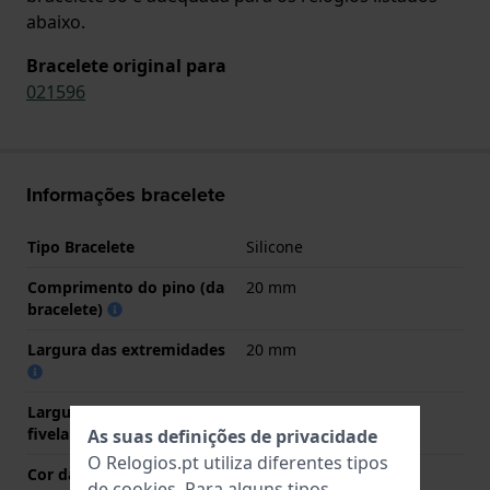
abaixo.
Bracelete original para
021596
Informações bracelete
Tipo Bracelete
Silicone
Comprimento do pino (da
20 mm
bracelete)
Largura das extremidades
20 mm
Largura da bracelete na
18 mm
fivela
As suas definições de privacidade
O Relogios.pt utiliza diferentes tipos
Cor da bracelete
Rosa
de
cookies
. Para alguns tipos,