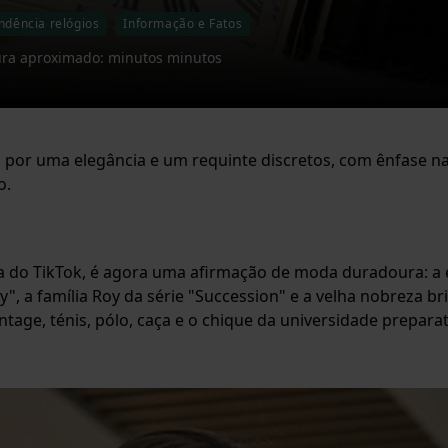
ndência relógios
Informação e Fatos
ura aproximado: minutos minutos
 por uma elegância e um requinte discretos, com ênfase na 
o.
do TikTok, é agora uma afirmação de moda duradoura: a e
y", a família Roy da série "Succession" e a velha nobreza 
tage, ténis, pólo, caça e o chique da universidade prepara