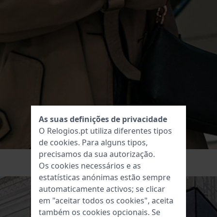
As suas definições de privacidade
O Relogios.pt utiliza diferentes tipos
de
cookies
. Para alguns tipos,
precisamos da sua autorização.
Os cookies necessários e as
estatísticas anónimas estão sempre
automaticamente activos; se clicar
em "aceitar todos os cookies", aceita
também os cookies opcionais. Se