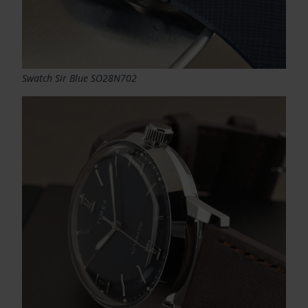
Swatch Sir Blue SO28N702