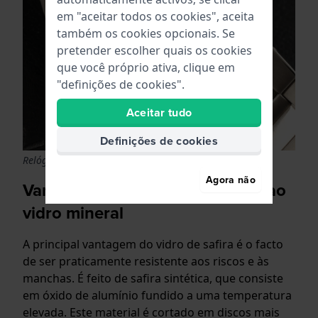
em "aceitar todos os cookies", aceita
também os cookies opcionais. Se
pretender escolher quais os cookies
que você próprio ativa, clique em
"definições de cookies".
Aceitar tudo
Definições de cookies
Relógio de mulher Boccia Titanium ao preço de 229
Agora não
Vantagens da safira em relação ao
vidro mineral
A principal vantagem do vidro de safira é o facto
de ser praticamente resistente aos riscos e às
manchas. É feito de safira sintética, que consiste
em óxido de alumínio fundido a uma temperatura
elevada. Este material é cortado em discos mais