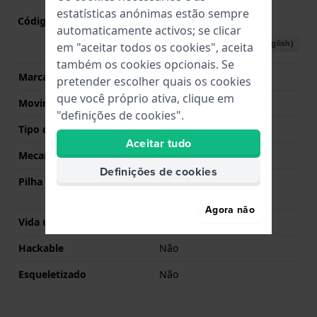
estatísticas anónimas estão sempre
Código do movimento nº
1063
(
Ver especificações
)
automaticamente activos; se clicar
Descarregar o manual (English)
em "aceitar todos os cookies", aceita
também os cookies opcionais. Se
Marca de movimento
Ronda
pretender escolher quais os cookies
que você próprio ativa, clique em
Movimento suíço
Não
"definições de cookies".
Tipo de Mostrador
Analógico
Aceitar tudo
Mecanismo
Quartzo
Definições de cookies
Pilha
Pilha Renata R321 321 /
SR616SW
Agora não
Vida útil da pilha
25 meses
Hackable
Não
Esqueletizado
Não