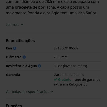
com um diâmetro de 28.5 mm e está equipado com
uma bracelete de borracha. A caixa possui um
movimento Ronda e o relógio tem um vidro Safira.
O relógio é estanque a 3ATM. Isto significa que o
Ler mais
relógio é resistente aos salpicos de água. O relógio
tem Garantia de 2 anos.
Especificações
.
Ean
8718569106539
Diâmetro
28.5 mm
Resistência à Água
3 Bar (lavar as mãos)
Garantia
Garantia de 2 anos
Gratuito
1 ano de garantia
extra em Relogios.pt
Ver todas as especificações
Funções