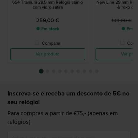
654 Titanium 28.5 mm Relógio titânio
New Line 29 mm Reló
com vidro safira
& roxo co
259,00 €
9
199,00 €
● Em stock
● Em st
Comparar
Comp
Ver produto
Ver pro
Inscreva-se e receba um desconto de 5€ no
seu relógio!
Para compras a partir de €75,- (apenas em
relógios)