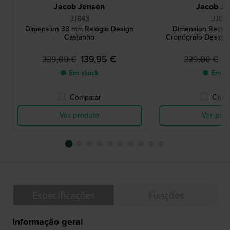
Jacob Jensen
Jacob Je
JJ843
JJ80
Dimension 38 mm Relógio Design
Dimension Recta
Castanho
Cronógrafo Design 
139,95 €
1
239,00 €
329,00 €
● Em stock
● Em st
Comparar
Comp
Ver produto
Ver pro
Especificações
Funções
Informação geral