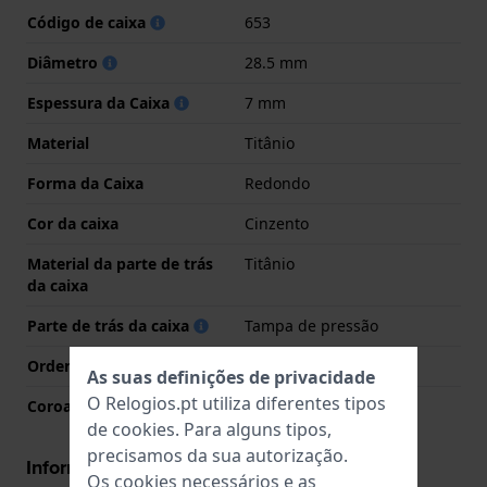
Código de caixa
653
Diâmetro
28.5 mm
Espessura da Caixa
7 mm
Material
Titânio
Forma da Caixa
Redondo
Cor da caixa
Cinzento
Material da parte de trás
Titânio
da caixa
Parte de trás da caixa
Tampa de pressão
Ordenar vidro
Safira
As suas definições de privacidade
O Relogios.pt utiliza diferentes tipos
Coroa
Coroa de puxar
de
cookies
. Para alguns tipos,
precisamos da sua autorização.
Informações movimento
Os cookies necessários e as