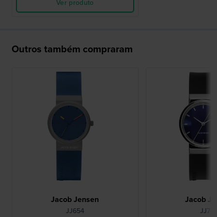
Ver produto
Outros também compraram
Jacob Jensen
Jacob Je
JJ654
JJ74