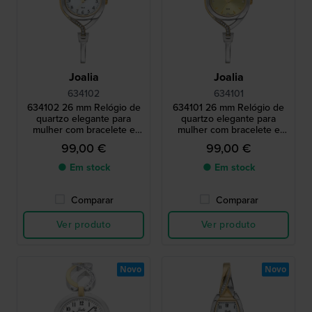
Joalia
Joalia
634102
634101
634102 26 mm Relógio de
634101 26 mm Relógio de
quartzo elegante para
quartzo elegante para
mulher com bracelete e
mulher com bracelete e
cristais
cristais
99,00 €
99,00 €
● Em stock
● Em stock
Comparar
Comparar
Ver produto
Ver produto
Novo
Novo