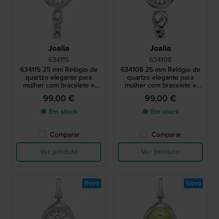
Joalia
Joalia
634115
634108
634115 25 mm Relógio de
634108 25 mm Relógio de
quartzo elegante para
quartzo elegante para
mulher com bracelete e
mulher com bracelete e
cristais
cristais
99,00 €
99,00 €
● Em stock
● Em stock
Comparar
Comparar
Ver produto
Ver produto
Novo
Novo