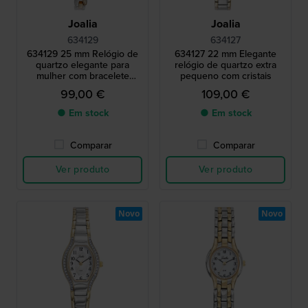
Joalia
Joalia
634129
634127
634129 25 mm Relógio de
634127 22 mm Elegante
quartzo elegante para
relógio de quartzo extra
mulher com bracelete
pequeno com cristais
pulseira
99,00 €
109,00 €
● Em stock
● Em stock
Comparar
Comparar
Ver produto
Ver produto
Novo
Novo