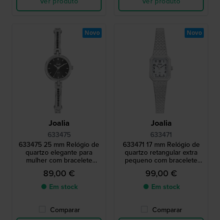
Ver produto
Ver produto
Novo
Novo
Joalia
Joalia
633475
633471
633475 25 mm Relógio de
633471 17 mm Relógio de
quartzo elegante para
quartzo retangular extra
mulher com bracelete
pequeno com bracelete
pulseira
milanesa de design vintage
89,00 €
99,00 €
● Em stock
● Em stock
Comparar
Comparar