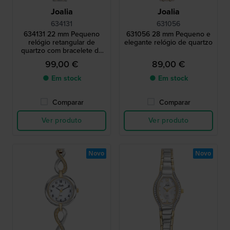
Joalia
Joalia
634131
631056
634131 22 mm Pequeno
631056 28 mm Pequeno e
relógio retangular de
elegante relógio de quartzo
quartzo com bracelete de
metal
99,00 €
89,00 €
● Em stock
● Em stock
Comparar
Comparar
Ver produto
Ver produto
Novo
Novo