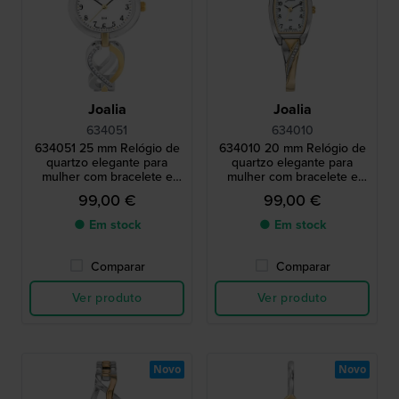
Joalia
Joalia
634051
634010
634051 25 mm Relógio de
634010 20 mm Relógio de
quartzo elegante para
quartzo elegante para
mulher com bracelete e
mulher com bracelete e
cristais
cristais
99,00 €
99,00 €
● Em stock
● Em stock
Comparar
Comparar
Ver produto
Ver produto
Novo
Novo