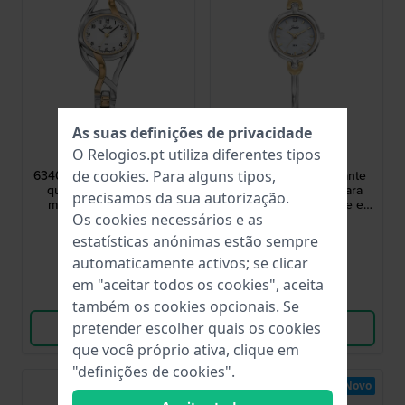
As suas definições de privacidade
Joalia
Joalia
O Relogios.pt utiliza diferentes tipos
634007
634002
634007 26 mm Relógio de
634002 22 mm Elegante
de
cookies
. Para alguns tipos,
quartzo elegante para
relógio de quartzo para
precisamos da sua autorização.
mulher com bracelete
mulher com bracelete e
pulseira
mostrador Madrepérola
Os cookies necessários e as
89,00 €
79,00 €
estatísticas anónimas estão sempre
● Em stock
● Em stock
automaticamente activos; se clicar
em "aceitar todos os cookies", aceita
Comparar
Comparar
também os cookies opcionais. Se
Ver produto
Ver produto
pretender escolher quais os cookies
que você próprio ativa, clique em
"definições de cookies".
Novo
Novo