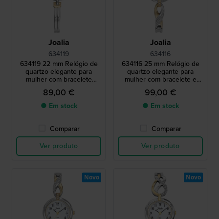
Joalia
Joalia
634119
634116
634119 22 mm Relógio de
634116 25 mm Relógio de
quartzo elegante para
quartzo elegante para
mulher com bracelete
mulher com bracelete e
pulseira
cristais
89,00 €
99,00 €
● Em stock
● Em stock
Comparar
Comparar
Ver produto
Ver produto
Novo
Novo