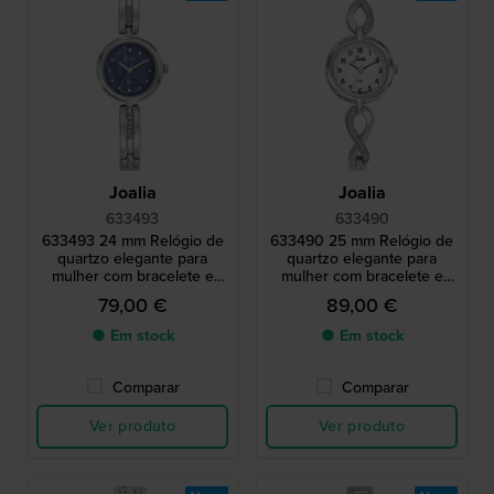
Joalia
Joalia
633493
633490
633493 24 mm Relógio de
633490 25 mm Relógio de
quartzo elegante para
quartzo elegante para
mulher com bracelete e
mulher com bracelete e
cristais
cristais
79,00 €
89,00 €
● Em stock
● Em stock
Comparar
Comparar
Ver produto
Ver produto