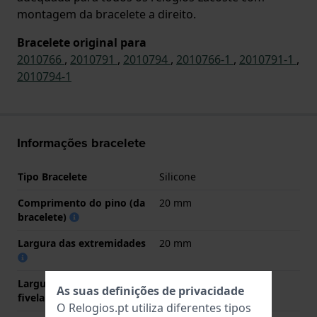
montagem da bracelete a direito.
Bracelete original para
2010766
,
2010791
,
2010794
,
2010766-1
,
2010791-1
,
2010794-1
Informações bracelete
Tipo Bracelete
Silicone
Comprimento do pino (da
20 mm
bracelete)
Largura das extremidades
20 mm
Largura da bracelete na
18 mm
As suas definições de privacidade
fivela
O Relogios.pt utiliza diferentes tipos