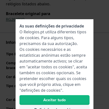
relógios listados abaixo.
Bracelete original para
RG204PX9
As suas definições de privacidade
O Relogios.pt utiliza diferentes tipos
de
cookies
. Para alguns tipos,
Informações bracelete
precisamos da sua autorização.
Os cookies necessários e as
Tipo Bracelete
Aço inoxidável
estatísticas anónimas estão sempre
automaticamente activos; se clicar
Comprimento do pino (da
12 mm
em "aceitar todos os cookies", aceita
bracelete)
também os cookies opcionais. Se
Cor da bracelete
Ouro
pretender escolher quais os cookies
que você próprio ativa, clique em
Tipo de Fecho
Fivela dobrável com
"definições de cookies".
segurança
Aceitar tudo
Cor da fivela
Ouro
Tipo de montagem
Pinos em aço