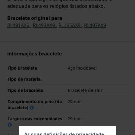
adequada para os relógios listados abaixo.
Bracelete original para
RL491AX9
,
RL493AX9
,
RL495AX9
,
RL497AX9
Informações bracelete
Tipo Bracelete
Aço inoxidável
Tipo de material
Tipo de bracelete
Bracelete de elos
Comprimento do pino (da
20 mm
bracelete)
Largura das extremidades
20 mm
As suas definições de privacidade