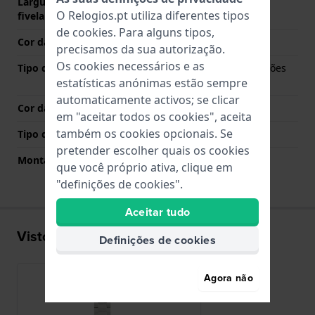
Largura da bracelete na
20 mm
O Relogios.pt utiliza diferentes tipos
fivela
de
cookies
. Para alguns tipos,
Cor da bracelete
Prata
precisamos da sua autorização.
Os cookies necessários e as
Tipo de Fecho
Fivela dobrável com botões
estatísticas anónimas estão sempre
de pressão
automaticamente activos; se clicar
Cor da fivela
Prata
em "aceitar todos os cookies", aceita
também os cookies opcionais. Se
Tipo de montagem
Pinos de pressão
pretender escolher quais os cookies
Montagem Reta
Não
que você próprio ativa, clique em
"definições de cookies".
Aceitar tudo
Visto recentemente
Definições de cookies
Agora não