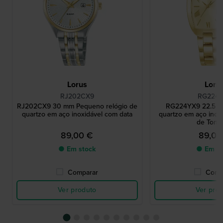
Lorus
Loru
RJ202CX9
RG224
RJ202CX9 30 mm Pequeno relógio de
RG224YX9 22.5 m
quartzo em aço inoxidável com data
quartzo em aço inox
de Tonn
89,00 €
89,00
● Em stock
● Em st
Comparar
Comp
Ver produto
Ver pro