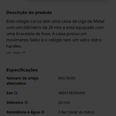
Descrição do produto
Este relógio Lorus tem uma caixa de Liga de Metal
com um diâmetro de 26 mm e está equipado com
uma bracelete de Inox. A caixa possui um
movimento Seiko e o relógio tem um vidro Vidro
hardlex.
Ler mais
O relógio é estanque a 3ATM. Isto significa que o
relógio é resistente aos salpicos de água. O relógio
Especificações
tem Garantia de 2 anos.
Número de artigo
RRS78VX5
.
alternativo
Ean
4894138356490
Diâmetro
26 mm
Resistência à Água
3 Bar (lavar as mãos)