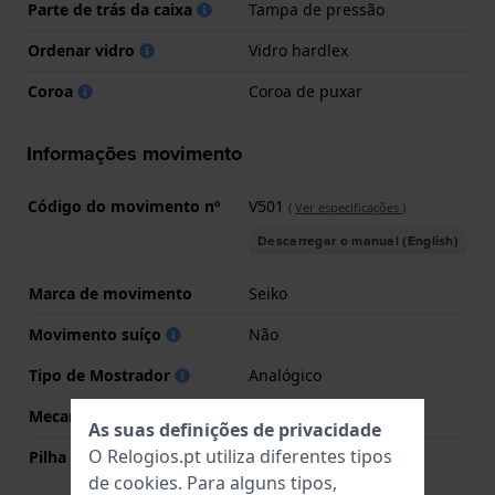
Parte de trás da caixa
Tampa de pressão
Ordenar vidro
Vidro hardlex
Coroa
Coroa de puxar
Informações movimento
Código do movimento nº
V501
(
Ver especificações
)
Descarregar o manual (English)
Marca de movimento
Seiko
Movimento suíço
Não
Tipo de Mostrador
Analógico
Mecanismo
Quartzo
As suas definições de privacidade
O Relogios.pt utiliza diferentes tipos
Pilha
Pilha Renata R377 377 /
SR626SW / SG4
de
cookies
. Para alguns tipos,