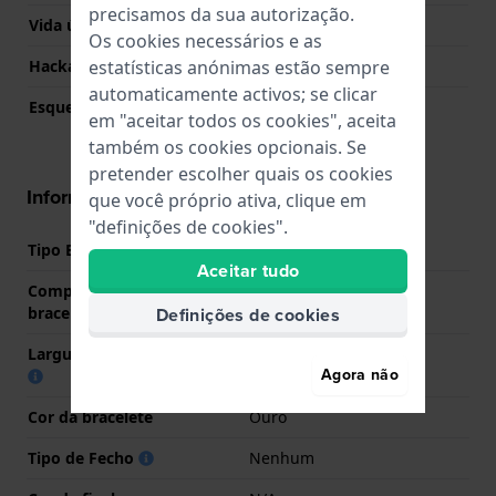
precisamos da sua autorização.
Vida útil da pilha
24 meses
Os cookies necessários e as
estatísticas anónimas estão sempre
Hackable
Sim
automaticamente activos; se clicar
Esqueletizado
Não
em "aceitar todos os cookies", aceita
também os cookies opcionais. Se
pretender escolher quais os cookies
Informações bracelete
que você próprio ativa, clique em
"definições de cookies".
Tipo Bracelete
Aço inoxidável
Aceitar tudo
Comprimento do pino (da
13 mm
Definições de cookies
bracelete)
Largura das extremidades
13 mm
Agora não
Cor da bracelete
Ouro
Tipo de Fecho
Nenhum