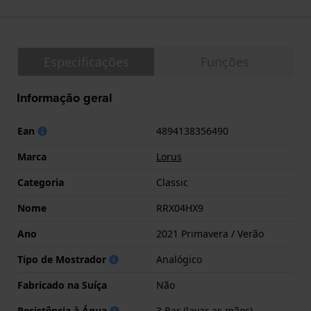
Especificações
Funções
Informação geral
Ean
4894138356490
Marca
Lorus
Categoria
Classic
Nome
RRX04HX9
Ano
2021 Primavera / Verão
Tipo de Mostrador
Analógico
Fabricado na Suíça
Não
Resistência à Água
3 Bar (lavar as mãos)