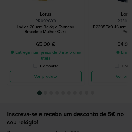
Lorus
Loru
RRX92GX9
R2305
Ladies 20 mm Relógio Tonneau
R2305EX9 46 mm Cro
Bracelete Mulher Ouro
Preto
65,00 €
34,95
● Entrega num prazo de 3 até 5 dias
● Em st
úteis
Comparar
Comp
Ver produto
Ver pro
Inscreva-se e receba um desconto de 5€ no
seu relógio!