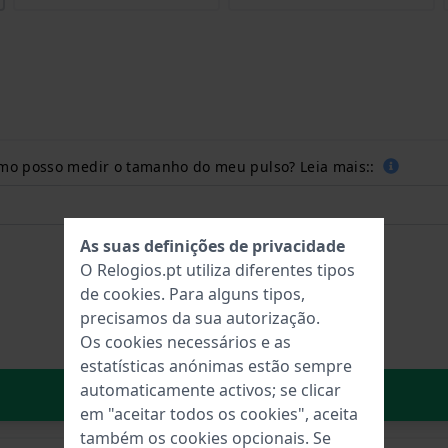
como posso medir o tamanho do meu pulso? Leia mais::
As suas definições de privacidade
O Relogios.pt utiliza diferentes tipos
de
cookies
. Para alguns tipos,
precisamos da sua autorização.
Os cookies necessários e as
estatísticas anónimas estão sempre
automaticamente activos; se clicar
No carrinho
em "aceitar todos os cookies", aceita
também os cookies opcionais. Se