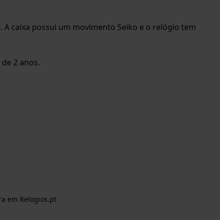
 A caixa possui um movimento Seiko e o relógio tem
 de 2 anos.
ra em Relogios.pt