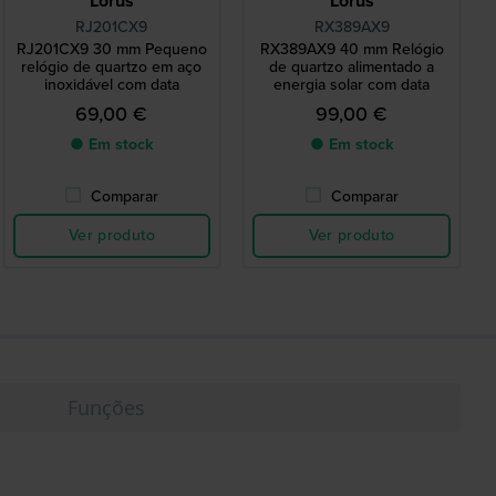
Lorus
Lorus
RJ201CX9
RX389AX9
RJ201CX9 30 mm Pequeno
RX389AX9 40 mm Relógio
relógio de quartzo em aço
de quartzo alimentado a
inoxidável com data
energia solar com data
69,00 €
99,00 €
● Em stock
● Em stock
Comparar
Comparar
Ver produto
Ver produto
Funções