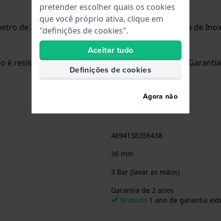
pretender escolher quais os cookies
que você próprio ativa, clique em
etro de 36 mm e está equipado com uma bracelete de Inox.
"definições de cookies".
Aceitar tudo
io é resistente aos salpicos de água. O relógio tem Garantia
Definições de cookies
Agora não
4894138356438
36 mm
3 Bar (lavar as mãos)
Garantia de 2 anos
Gratuito
1 ano de garantia ext