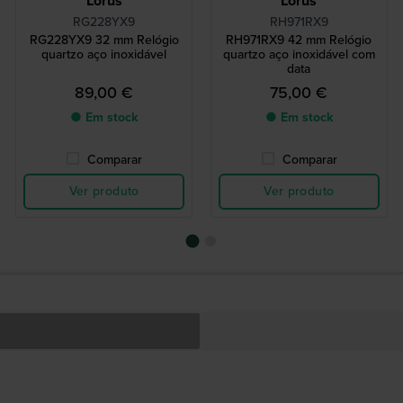
Lorus
Lorus
RG228YX9
RH971RX9
RG228YX9 32 mm Relógio
RH971RX9 42 mm Relógio
quartzo aço inoxidável
quartzo aço inoxidável com
data
89,00 €
75,00 €
● Em stock
● Em stock
Comparar
Comparar
Ver produto
Ver produto