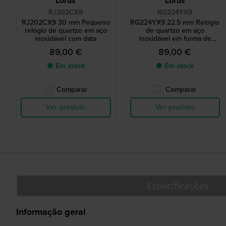
Lorus
Lorus
RJ202CX9
RG224YX9
RJ202CX9 30 mm Pequeno
RG224YX9 22.5 mm Relógio
relógio de quartzo em aço
de quartzo em aço
inoxidável com data
inoxidável em forma de
Tonneau
89,00 €
89,00 €
● Em stock
● Em stock
Comparar
Comparar
Ver produto
Ver produto
Especificações
Informação geral