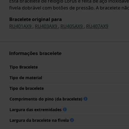
Esta bracelete de relógio Lorus é feita de aço inoxidáv
fivela dobrável com botões de pressão. A bracelete não
Bracelete original para
RU401AX9
,
RU403AX9
,
RU405AX9
,
RU407AX9
Informações bracelete
Tipo Bracelete
Tipo de material
Tipo de bracelete
Comprimento do pino (da bracelete)
Largura das extremidades
Largura da bracelete na fivela