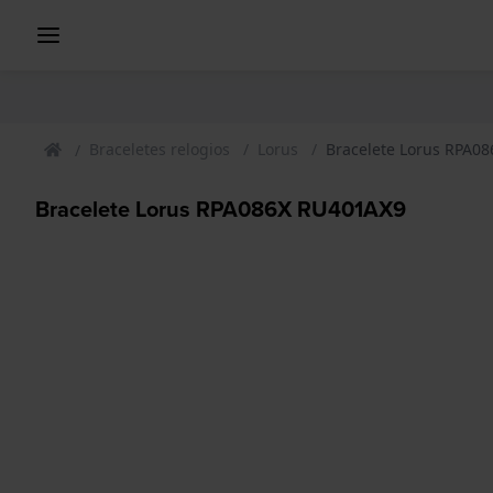
Braceletes relogios
Lorus
Bracelete Lorus RPA0
Bracelete Lorus RPA086X RU401AX9