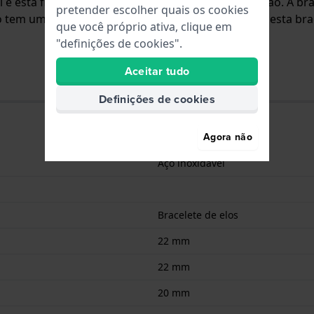
el e está fixada ao relógio através de pinos de pressão. A 
pretender escolher quais os cookies
 tem uma montagem a direito, o que significa que esta brac
que você próprio ativa, clique em
"definições de cookies".
Aceitar tudo
Definições de cookies
Agora não
Aço inoxidável
Bracelete de elos
22 mm
22 mm
20 mm