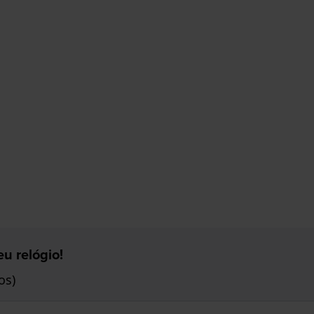
u relógio!
os)