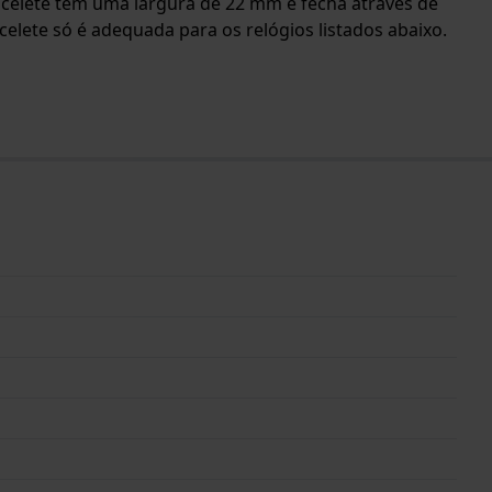
bracelete tem uma largura de 22 mm e fecha através de
elete só é adequada para os relógios listados abaixo.