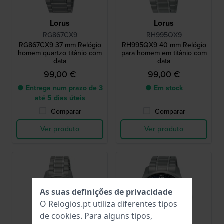
Lorus
Lorus
RG867CX9
RH995QX9
RG867CX9 37 mm Relógio
RH995QX9 40 mm Relógio
homem quartzo titânio com
para homem em titânio com
data
data
99,00 €
99,00 €
● Entrega num prazo de 3
● Em stock
até 5 dias úteis
Comparar
Comparar
Ver produto
Ver produto
As suas definições de privacidade
O Relogios.pt utiliza diferentes tipos
de
cookies
. Para alguns tipos,