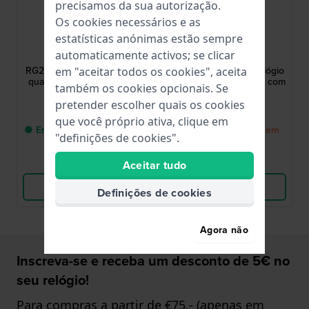
precisamos da sua autorização.
Os cookies necessários e as
estatísticas anónimas estão sempre
Lorus
Lorus
automaticamente activos; se clicar
RG239XX9
RH997QX9
RG239XX9 30 mm Relógio
RH997QX9 40 mm Relógio
em "aceitar todos os cookies", aceita
quartzo mulher em titânio
para homem em titânio com
também os cookies opcionais. Se
data
pretender escolher quais os cookies
99,00 €
99,00 €
que você próprio ativa, clique em
● Entrega num prazo de 3
● De volta ao stock em
"definições de cookies".
até 5 dias úteis
breve
Comparar
Comparar
Aceitar tudo
Ver produto
Ver produto
Definições de cookies
Agora não
Inscreva-se e receba um desconto de 5€ no
seu relógio!
Para compras a partir de €75,- (apenas em