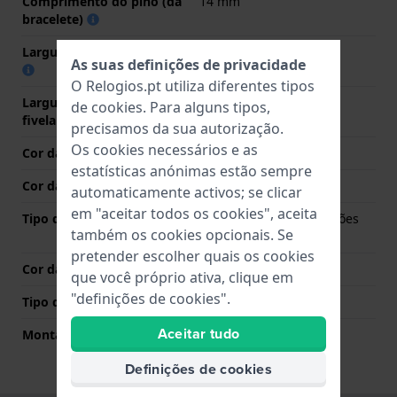
Comprimento do pino (da
14 mm
bracelete)
Largura das extremidades
7.5 mm
As suas definições de privacidade
O Relogios.pt utiliza diferentes tipos
Largura da bracelete na
14 mm
de
cookies
. Para alguns tipos,
fivela
precisamos da sua autorização.
Os cookies necessários e as
Cor da bracelete
Ouro
estatísticas anónimas estão sempre
Cor das costuras
N/A
automaticamente activos; se clicar
em "aceitar todos os cookies", aceita
Tipo de Fecho
Fivela butterfly com botões
também os cookies opcionais. Se
de pressão
pretender escolher quais os cookies
Cor da fivela
Ouro
que você próprio ativa, clique em
"definições de cookies".
Tipo de montagem
Pinos em aço
Aceitar tudo
Montagem Reta
Não
Definições de cookies