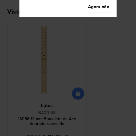
Agora não
Visto recentemente
Lotus
BA00148
15056 14 mm Bracelete de Aço
dourado revestido