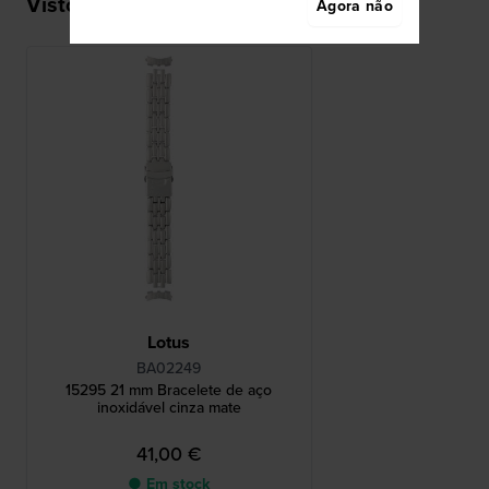
Visto recentemente
Agora não
Lotus
BA02249
15295 21 mm Bracelete de aço
inoxidável cinza mate
41,00 €
● Em stock