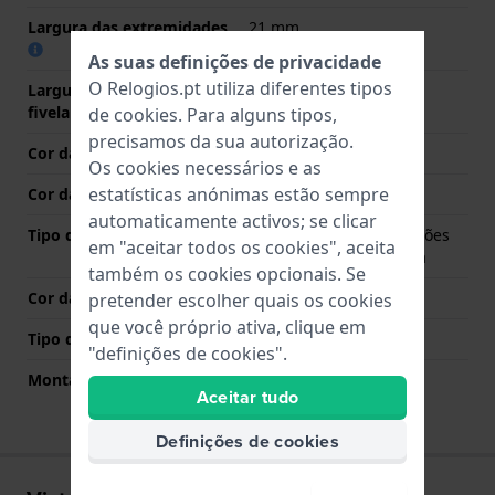
Largura das extremidades
21 mm
As suas definições de privacidade
O Relogios.pt utiliza diferentes tipos
Largura da bracelete na
20 mm
fivela
de
cookies
. Para alguns tipos,
precisamos da sua autorização.
Cor da bracelete
Prata
Os cookies necessários e as
estatísticas anónimas estão sempre
Cor das costuras
N/A
automaticamente activos; se clicar
Tipo de Fecho
Fivela dobrável com botões
em "aceitar todos os cookies", aceita
de pressão e segurança
também os cookies opcionais. Se
Cor da fivela
Prata
pretender escolher quais os cookies
que você próprio ativa, clique em
Tipo de montagem
Pinos de pressão
"definições de cookies".
Montagem Reta
Não
Aceitar tudo
Definições de cookies