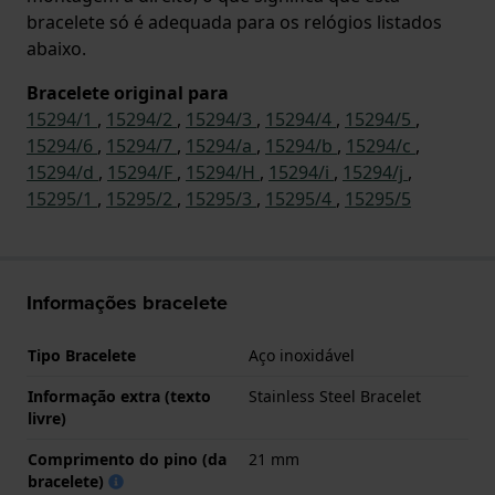
bracelete só é adequada para os relógios listados
abaixo.
Bracelete original para
15294/1
,
15294/2
,
15294/3
,
15294/4
,
15294/5
,
15294/6
,
15294/7
,
15294/a
,
15294/b
,
15294/c
,
15294/d
,
15294/F
,
15294/H
,
15294/i
,
15294/j
,
15295/1
,
15295/2
,
15295/3
,
15295/4
,
15295/5
Informações bracelete
Tipo Bracelete
Aço inoxidável
Informação extra (texto
Stainless Steel Bracelet
livre)
Comprimento do pino (da
21 mm
bracelete)