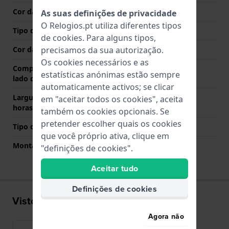
Cor das costuras
Branco
As suas definições de privacidade
O Relogios.pt utiliza diferentes tipos
Tipo de Fecho
Fecho
de
cookies
. Para alguns tipos,
Cor da fivela
Prata
precisamos da sua autorização.
Os cookies necessários e as
Comprimento de banda no
80 mm
estatísticas anónimas estão sempre
lado das 12 horas
automaticamente activos; se clicar
Largura de banda lado 6
120 mm
em "aceitar todos os cookies", aceita
horas (mm)
também os cookies opcionais. Se
pretender escolher quais os cookies
Tipo de montagem
Pinos de pressão
que você próprio ativa, clique em
Montagem Reta
Não
"definições de cookies".
Aceitar tudo
Definições de cookies
Visto recentemente
Agora não