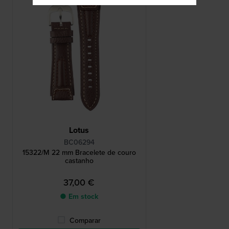
Lotus
BC06294
15322/M 22 mm Bracelete de couro
castanho
37,00 €
● Em stock
Comparar