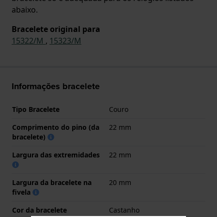
abaixo.
Bracelete original para
15322/M
,
15323/M
Informações bracelete
Tipo Bracelete
Couro
Comprimento do pino (da
22 mm
bracelete)
Largura das extremidades
22 mm
Largura da bracelete na
20 mm
fivela
Cor da bracelete
Castanho