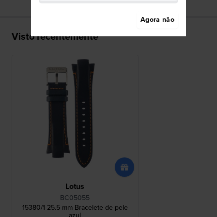
Agora não
Visto recentemente
Lotus
BC05055
15380/1 25.5 mm Bracelete de pele
azul