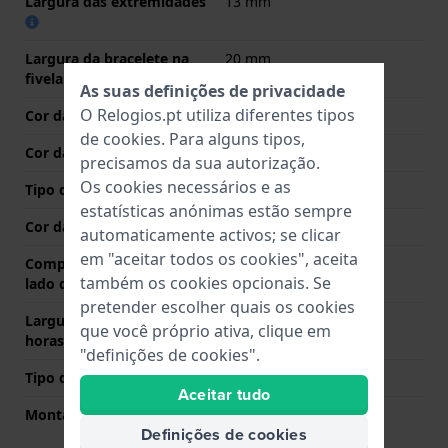
Largura das extremidades
13 mm
Largura da bracelete na
20 mm
fivela
As suas definições de privacidade
O Relogios.pt utiliza diferentes tipos
Cor da bracelete
Azul
de
cookies
. Para alguns tipos,
Cor das costuras
Laranja
precisamos da sua autorização.
Os cookies necessários e as
Tipo de Fecho
Fecho
estatísticas anónimas estão sempre
Cor da fivela
Prata
automaticamente activos; se clicar
em "aceitar todos os cookies", aceita
Comprimento de banda no
85 mm
também os cookies opcionais. Se
lado das 12 horas
pretender escolher quais os cookies
Largura de banda lado 6
120 mm
que você próprio ativa, clique em
horas (mm)
"definições de cookies".
Tipo de montagem
Pinos de pressão
Aceitar tudo
Montagem Reta
Não
Definições de cookies